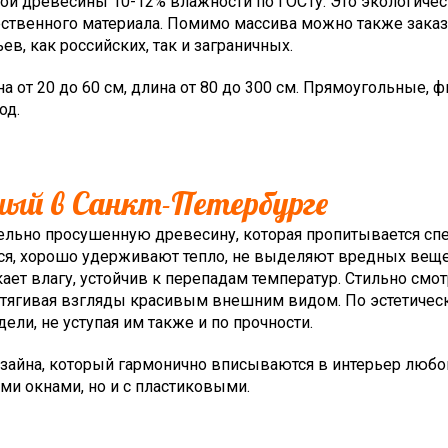
й древесины 10-12% влажности по ГОСТу. Это экологичес
ественного материала. Помимо массива можно также зака
, как российских, так и заграничных.
от 20 до 60 см, длина от 80 до 300 см. Прямоугольные, 
од.
ный в Санкт-Петербурге
тельно просушенную древесину, которая пропитывается с
ся, хорошо удерживают тепло, не выделяют вредных веще
кает влагу, устойчив к перепадам температур. Стильно смот
ритягивая взгляды красивым внешним видом. По эстетичес
ли, не уступая им также и по прочности.
зайна, который гармонично вписываются в интерьер любо
ми окнами, но и с пластиковыми.