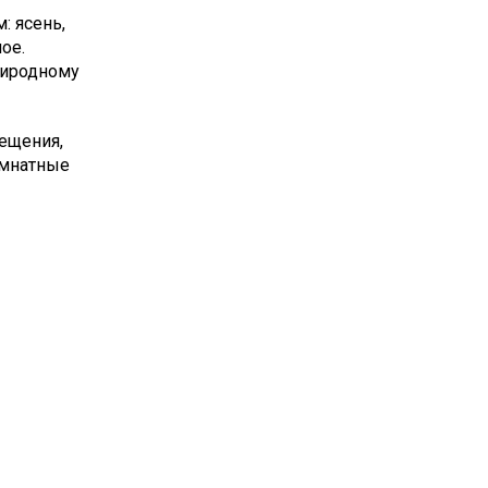
: ясень,
ое.
риродному
ещения,
омнатные