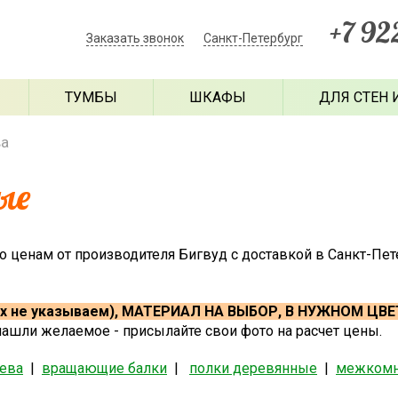
+7 92
Заказать звонок
Санкт-Петербург
ТУМБЫ
ШКАФЫ
ДЛЯ СТЕН 
ва
ые
о ценам от производителя Бигвуд с доставкой в Санкт-Пет
х не указываем), МАТЕРИАЛ НА ВЫБОР, В НУЖНОМ ЦВЕ
нашли желаемое - присылайте свои фото на расчет цены.
рева
|
вращающие балки
|
полки деревянные
|
межкомн