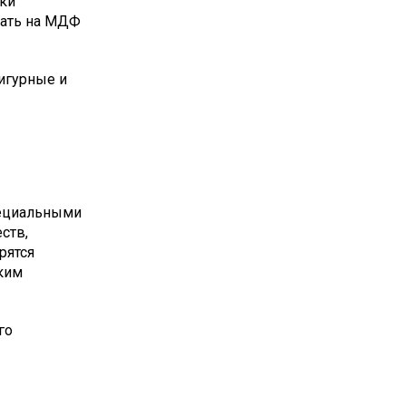
ки
зать на МДФ
фигурные и
пециальными
ств,
рятся
ким
го